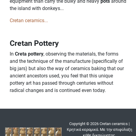
equipment than carry the bulky and heavy
pots
around
the island with donkeys...
Cretan ceramics...
Cretan Pottery
In
Creta pottery
, observing the materials, the forms
and the technique of the manufacture (specifically of
big jars) but also the way of ceramics baking that our
ancient ancestors used, you feel that this unique
pottery art has passed through centuries without
radical changes and is continued even today.
Copyright © 2026 Cretan ceramics |
Κρητικά κεραμικά. Με την επιφύλαξη
κάθε δικαιώματος.